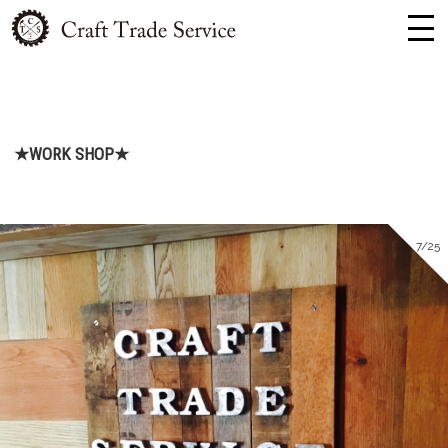
★WORK SHOP★
7/25