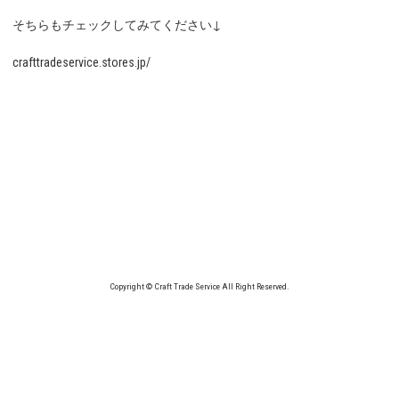
そちらもチェックしてみてください↓
crafttradeservice.stores.jp/
Copyright © Craft Trade Service All Right Reserved.