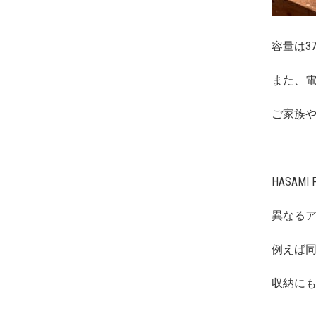
容量は3
また、
ご家族
HASA
異なる
例えば
収納に