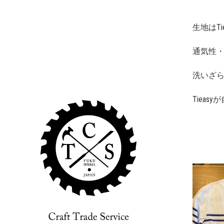
生地はT
通気性
洗いざ
Tiea