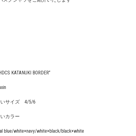
HDCS KATANUKI BORDER”
axin
いサイズ 4/5/6
扱いカラー
al blue/white×navy/white×black/black×white