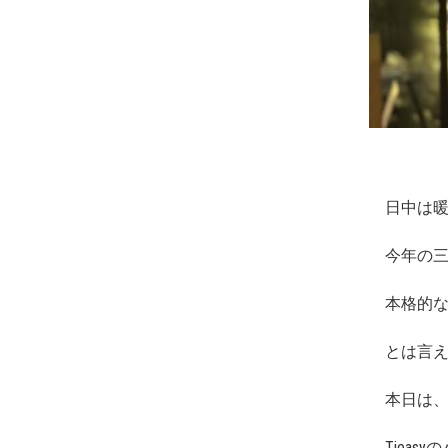
日中は
今年の三
本格的
とは言
本日は
Tiea