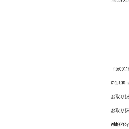
・te001“
¥12,100 t
お取り扱
お取り
white×roy