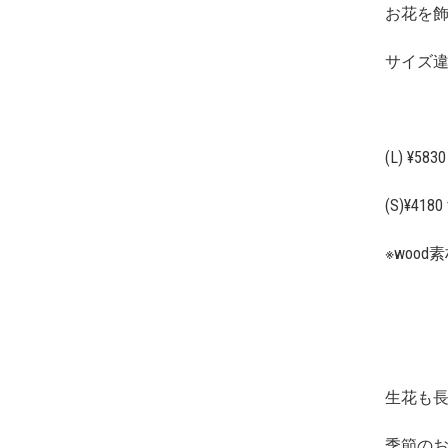
お花を
サイズ
(L) ¥58
(S)¥418
※woo
生花も
季節のお