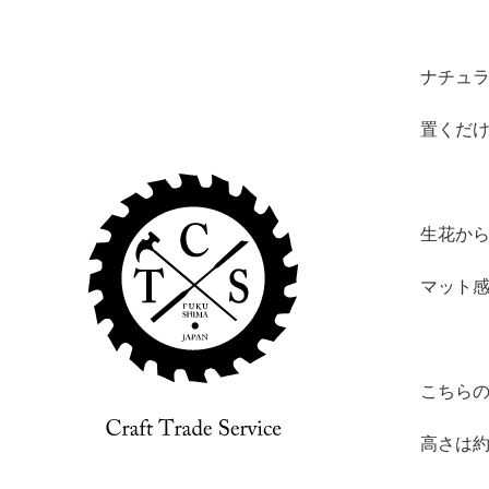
ナチュ
置くだ
生花か
マット
こちらの
高さは約1