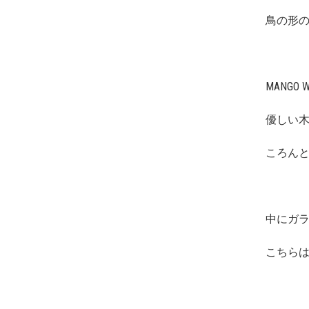
鳥の形
MANGO
優しい
ころん
中にガ
こちら