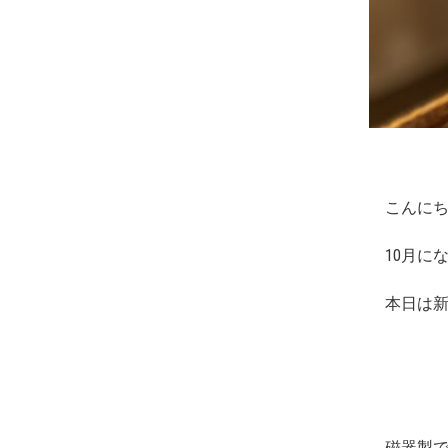
こんに
10月に
本日は
磁器製